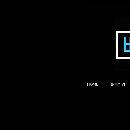
HOME
블루게임