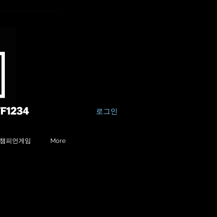
로그인
챔피언게임
More