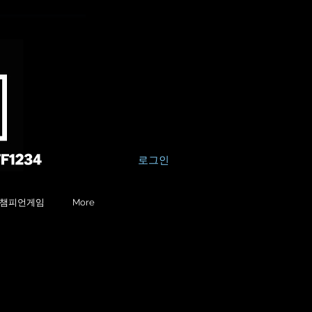
로그인
챔피언게임
More