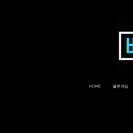
HOME
블루게임