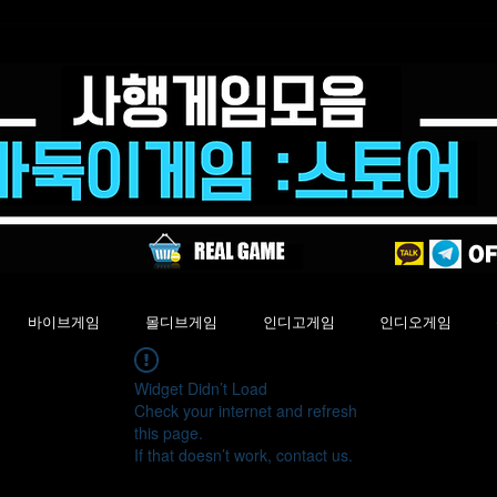
바이브게임
몰디브게임
인디고게임
인디오게임
Widget Didn’t Load
Check your internet and refresh
this page.
If that doesn’t work, contact us.