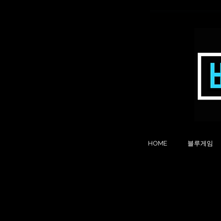
HOME
블루게임