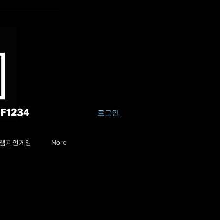
로그인
챔피언게임
More