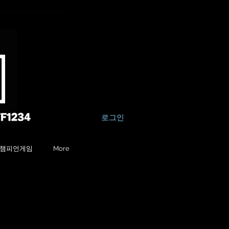
로그인
챔피언게임
More